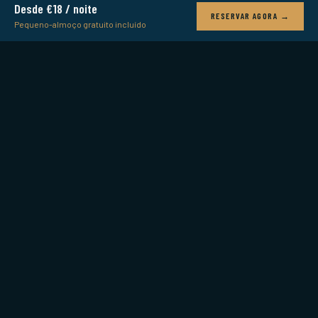
Desde €18 / noite
RESERVAR AGORA →
Pequeno-almoço gratuito incluído
Grátis
Passeios a Pé Gratuitos
FESTA
Desde €40
Festa no Barco no Tejo
EXPLORAR